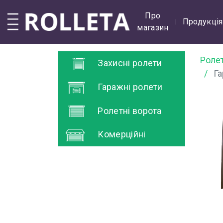
Про
Продукція
магазин
Роле
Захисні ролети
Га
Гаражні ролети
Ролетні ворота
Комерційні