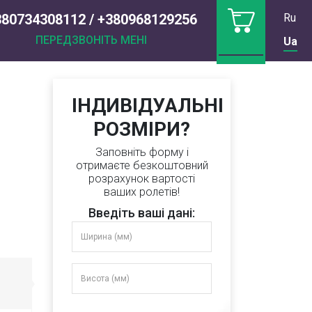
380734308112 / +380968129256
Ru
ПЕРЕДЗВОНІТЬ МЕНІ
Ua
ІНДИВІДУАЛЬНІ
РОЗМІРИ?
Заповніть форму і
отримаєте безкоштовний
розрахунок вартості
ваших ролетів!
Введіть ваші дані: