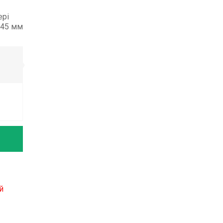
ері
 45 мм
й