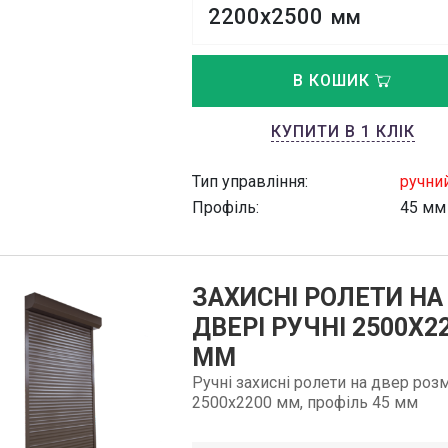
2200х2500
мм
В КОШИК
КУПИТИ В 1 КЛІК
Тип управління:
ручни
Профіль:
45 мм
ЗАХИСНІ РОЛЕТИ НА
ДВЕРІ РУЧНІ 2500Х2
ММ
Ручні захисні ролети на двер роз
2500х2200 мм, профіль 45 мм