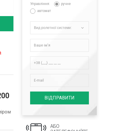
Управління:
ручне
автомат
Вид ролетної системи:
й
200
ВІДПРАВИТИ
міром
АБО