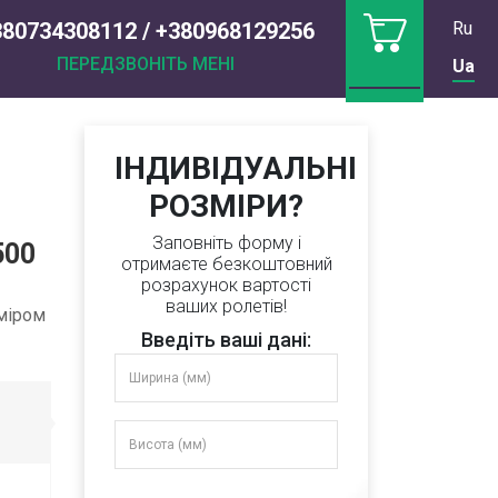
380734308112 / +380968129256
Ru
ПЕРЕДЗВОНІТЬ МЕНІ
Ua
ІНДИВІДУАЛЬНІ
РОЗМІРИ?
Заповніть форму і
500
отримаєте безкоштовний
розрахунок вартості
ваших ролетів!
зміром
Введіть ваші дані: