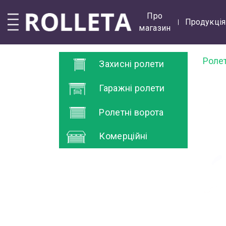
Про
Продукція
магазин
Роле
Захисні ролети
Гаражні ролети
Ролетні ворота
Комерційні