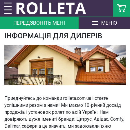
ПЕРЕДЗВОНІТЬ МЕНІ
МЕНЮ
ІНФОРМАЦІЯ ДЛЯ ДИЛЕРІВ
Приєднуйтесь до команди rolleta.com.ua і стаєте
успішними разом з нами! Ми маємо 10-річний досвід
продажів і установок ролет по всій Україні. Нам
довіряють дуже імениті бренди: Цитрус, Адідас, Comfy,
Dellmar, cафари а це значить, ми завоювали їхню