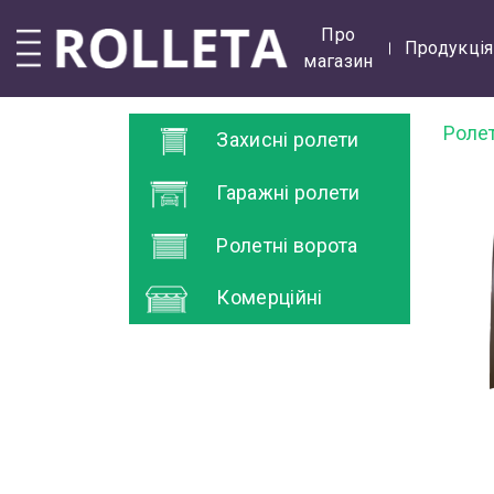
Про
Продукція
магазин
Роле
Захисні ролети
Гаражні ролети
Ролетні ворота
Комерційні