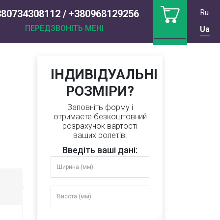
380734308112 / +380968129256
Ru
ПЕРЕДЗВОНІТЬ МЕНІ
Ua
ІНДИВІДУАЛЬНІ
РОЗМІРИ?
Заповніть форму і
отримаєте безкоштовний
розрахунок вартості
ваших ролетів!
Введіть ваші дані: