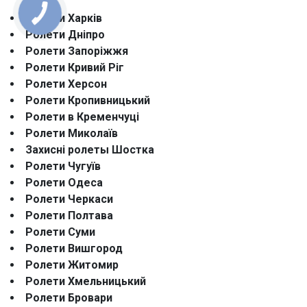
Ролети Харків
Ролети Дніпро
Ролети Запоріжжя
Ролети Кривий Ріг
Ролети Херсон
Ролети Кропивницький
Ролети в Кременчуці
Ролети Миколаїв
Захисні ролеты Шостка
Ролети Чугуїв
Ролети Одеса
Ролети Черкаси
Ролети Полтава
Ролети Суми
Ролети Вишгород
Ролети Житомир
Ролети Хмельницький
Ролети Бровари