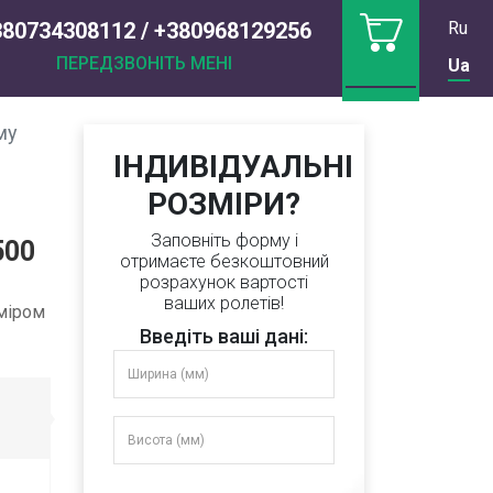
380734308112 / +380968129256
Ru
ПЕРЕДЗВОНІТЬ МЕНІ
Ua
му
ІНДИВІДУАЛЬНІ
РОЗМІРИ?
Заповніть форму і
500
отримаєте безкоштовний
розрахунок вартості
ваших ролетів!
зміром
Введіть ваші дані: